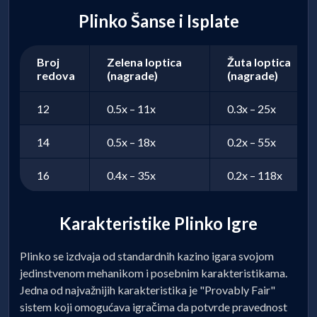
Plinko Šanse i Isplate
Broj
Zelena loptica
Žuta loptica
redova
(nagrade)
(nagrade)
12
0.5x – 11x
0.3x – 25x
14
0.5x – 18x
0.2x – 55x
16
0.4x – 35x
0.2x – 118x
Karakteristike Plinko Igre
Plinko se izdvaja od standardnih kazino igara svojom
jedinstvenom mehanikom i posebnim karakteristikama.
Jedna od najvažnijih karakteristika je "Provably Fair"
sistem koji omogućava igračima da potvrde pravednost