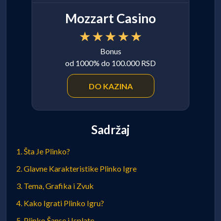
Mozzart Casino
Bonus
od 1000% do 100.000 RSD
DO KAZINA
Sadržaj
Šta Je Plinko?
Glavne Karakteristike Plinko Igre
Tema, Grafika i Zvuk
Kako Igrati Plinko Igru?
Plinko Šanse i Isplate