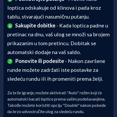
loptica odskakuje od klinova i pada kroz
tablu, stvarajući nasumičnu putanju.
Sakupite dobitke
- Kada loptica padne u
pretinac na dnu, vaš ulog se množi sa brojem
prikazanim u tom pretincu. Dobitak se
automatski dodaje na vaš saldo.
Ponovite ili podesite
- Nakon završene
runde možete zadržati iste postavke za
sledeću rundu ili ih promeniti prema želji.
Za brže igranje, možete aktivirati "Auto" režim koji će
automatski bacati loptice prema vašim podešavanjima.
Takođe možete koristiti opciju "Double" nakon pobede
da brzo udvostručite ulog za sledeću rundu.