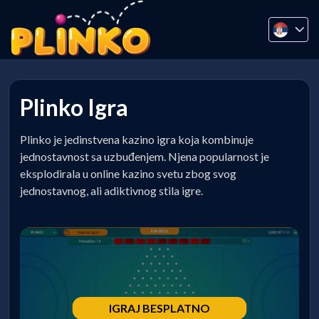
Plinko Igra
Plinko je jedinstvena kazino igra koja kombinuje
jednostavnost sa uzbuđenjem. Njena popularnost je
eksplodirala u online kazino svetu zbog svog
jednostavnog, ali adiktivnog stila igre.
IGRAJ BESPLATNO