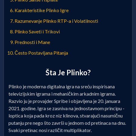
Karakteristike Plinko Igre
Razumevanje Plinko RTP-a i Volatilnosti
Plinko Saveti i Trikovi
Prednosti i Mane
Često Postavljana Pitanja
Šta Je Plinko?
Plinko je moderna digitalna igra na sreću inspirisana
televizijskim igrama i mehaničkim arkadnim igrama.
Razvio ju je provajder Spribe i objavljena je 20. januara
2021. godine. Igra se zasniva na jednostavnom principu -
loptica koja pada kroz niz klinova, stvarajući nasumičnu
putanju pre nego što završi u jednom od pretinaca na dnu.
Svaki pretinac nosi različit multiplikator.