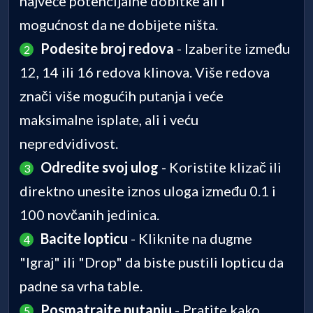
najveće potencijalne dobitke ali i
mogućnost da ne dobijete ništa.
Podesite broj redova
- Izaberite između
12, 14 ili 16 redova klinova. Više redova
znači više mogućih putanja i veće
maksimalne isplate, ali i veću
nepredvidivost.
Odredite svoj ulog
- Koristite klizač ili
direktno unesite iznos uloga između 0.1 i
100 novčanih jedinica.
Bacite lopticu
- Kliknite na dugme
"Igraj" ili "Drop" da biste pustili lopticu da
padne sa vrha table.
Posmatrajte putanju
- Pratite kako