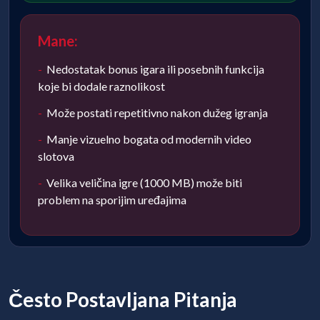
Mane:
Nedostatak bonus igara ili posebnih funkcija
koje bi dodale raznolikost
Može postati repetitivno nakon dužeg igranja
Manje vizuelno bogata od modernih video
slotova
Velika veličina igre (1000 MB) može biti
problem na sporijim uređajima
Često Postavljana Pitanja